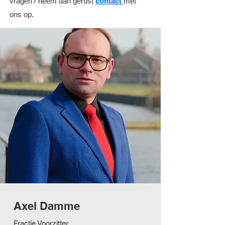
vragen? neem dan gerust
contact
met
ons op.
Axel Damme
Fractie Voorzitter