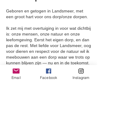
Geboren en getogen in Landsmeer, met
een groot hart voor ons dorp/onze dorpen.
Ik zet mij met overtuiging in voor wat dichtbij
is: onze mensen, onze natuur en onze
leefomgeving. Eerst het eigen dorp, en dan
pas de rest. Met liefde voor Landsmeer, oog
voor dieren en respect voor de natuur wil ik
meebouwen aan een dorp waar we trots op
kunnen blijven zijn — nu en in de toekomst.
Dankzij mijn gezin met twee kinderen heb ik
Email
Facebook
Instagram
een goed beeld van wat er onder de jeugd
leeft, en dankzij mijn werk in de zorg is mijn
rol in de lokale politiek vanzelfsprekend en
vanuit betrokkenheid: luisteren, doorvragen
en doen wat nodig is.
Voor mij staat het belang van het dorp altijd
voorop. Geen beleid vanachter een bureau,
maar keuzes die aansluiten bij het dagelijks
leven van onze inwoners!