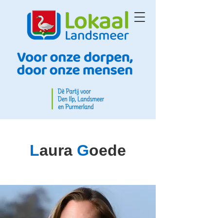
L
aura
G
oede