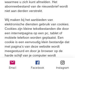
waarmee u zich kunt afmelden. Het
abonneebestand van de nieuwsbrief wordt
niet aan derden verstrekt.
Wij maken bij het aanbieden van
elektronische diensten gebruik van cookies.
Cookies zijn kleine tekstbestanden die door
een internetpagina op een pc, tablet of
mobiele telefoon worden geplaatst. Een
cookie is een eenvoudig klein bestandje dat
met pagina’s van deze website wordt
meegestuurd en door je browser op de
harde schijf van je computer wordt
opgeslagen. Wij gebruiken functionele
cookies om uw instellingen en voorkeuren
Email
Facebook
Instagram
te onthouden. U kunt deze cookies uitzetten
via de browser. Onderstaande cookies
worden alleen geplaatst indien je hiervoor
toestemming geeft:
Via onze website worden cookies geplaatst
van Google als deel van de “Analytics”-
dienst. Google kan deze informatie aan
derden verschaffen indien Google hiertoe