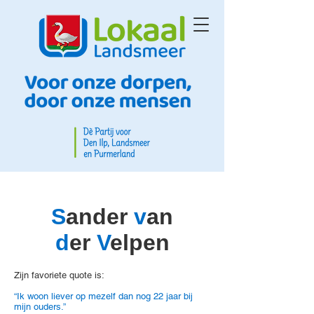
S
ander
v
an
d
er
V
elpen
Zijn favoriete quote is:
“Ik woon liever op mezelf dan nog 22 jaar bij
mijn ouders.”