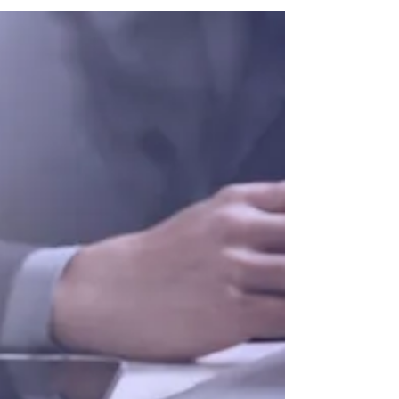
Weer een stap verder.
Zaterdag 14 mei zijn we, de onderhandelaars van
Lokaal Landsmeer, GroenLinks, Positief
Landsmeer en CDA, weer bij elkaar gekomen om
het...