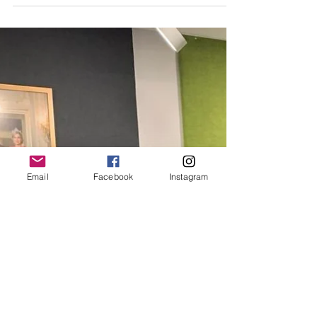
2 apr 2022
Lokaal Landsmeer zet
zwaargewicht Bas Jan van
Bochove in als (in)formateur.
Tijdens het duidingsdebat, op 30 maart 2022, gaf
Lokaal Landsmeer aan dat hun formatieproces uit
4 stappen bestaat: 1. Het...
Email
Facebook
Instagram