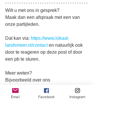
Wilt u met ons in gesprek?
Maak dan een afspraak met een van 
onze partijleden.
Dat kan via: 
https://www.lokaal-
landsmeer.nl/contact
en natuurlijk ook 
door te reageren op deze post of door 
een pb te sturen.
Meer weten? 
Bijvoorbeeld over ons 
verkiezingsprogramma en/of het 
coalitieprogramma?
Email
Facebook
Instagram
Ga dan naar
https://www.lokaal-
landsmeer.nl
#politiek
#nederlandsepolitiek
#lokalepolitiek
#denilp
#landsmeer