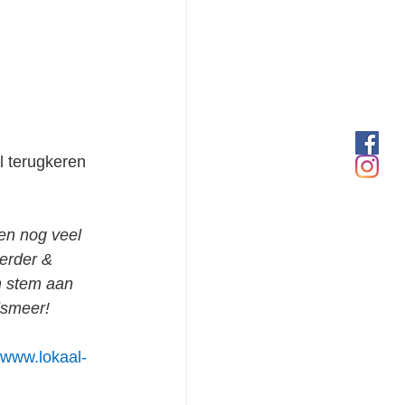
l terugkeren 
en nog veel 
erder & 
n stem aan 
dsmeer!
www.lokaal-