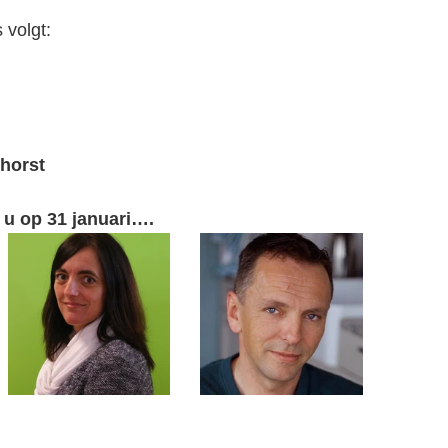
 volgt:
horst
 u op 31 januari….