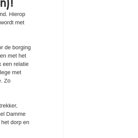
n)!
end. Hierop 
 wordt met 
r de borging 
ren met het 
een relatie 
lege met 
. Zo 
rekker, 
Axel Damme 
 het dorp en 