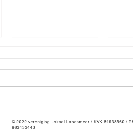
Gemiste kans!
Maja's
© 2022 vereniging Lokaal Landsmeer / KVK 84938560 / R
863433443