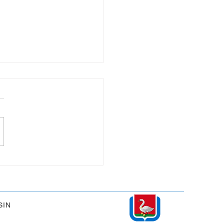
 momentje
SIN