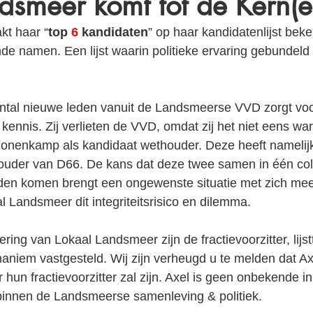
dsmeer komt tot de Kern(e
t haar “
top 
6
 kandidaten
” op haar kandidatenlijst bek
de namen. Een lijst waarin politieke ervaring gebundeld
tal nieuwe leden vanuit de Landsmeerse VVD zorgt voo
kennis. Zij verlieten de VVD, omdat zij het niet eens wa
Bonenkamp als kandidaat wethouder. Deze heeft namelijk 
ouder van D66. De kans dat deze twee samen in één col
en komen brengt een ongewenste situatie met zich mee
 Landsmeer dit integriteitsrisico en dilemma.
ing van Lokaal Landsmeer zijn de fractievoorzitter, lijstt
 unaniem vastgesteld. Wij zijn verheugd u te melden dat 
hun fractievoorzitter zal zijn. Axel is geen onbekende in
f binnen de Landsmeerse samenleving & politiek.