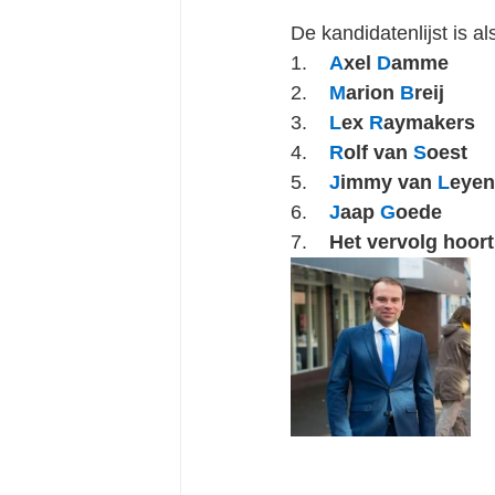
De kandidatenlijst is als
1.    
A
xel 
D
amme
2.    
M
arion 
B
reij
3.   
L
ex 
R
aymakers
4.    
R
olf van 
S
oest
5.    
J
immy van 
L
eyen
6.    
J
aap 
G
oede
7.    
Het vervolg hoort