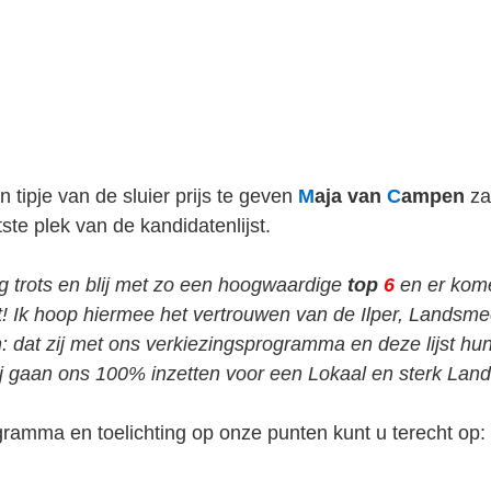
 tipje van de sluier prijs te geven 
M
aja van 
C
ampen
 za
tste plek van de kandidatenlijst.
g trots en blij met zo een hoogwaardige 
top 
6
en er kom
st! Ik hoop hiermee het vertrouwen van de Ilper, Landsme
n: dat zij met ons verkiezingsprogramma en deze lijst hu
j gaan ons 100% inzetten voor een Lokaal en sterk Lan
gramma en toelichting op onze punten kunt u terecht op: 