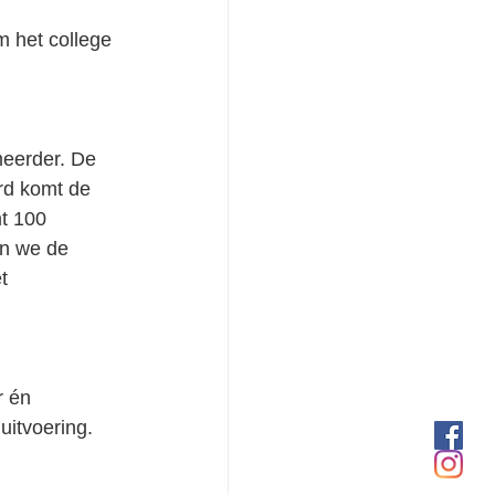
m het college 
eerder. De 
rd komt de 
t 100 
an we de 
t 
r én 
uitvoering. 