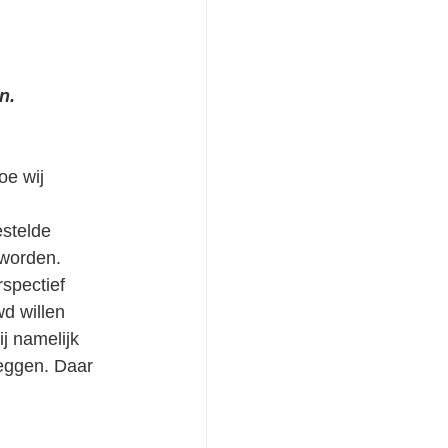
n.
oe wij 
estelde 
 worden.
spectief 
d willen 
 namelijk 
leggen. Daar 