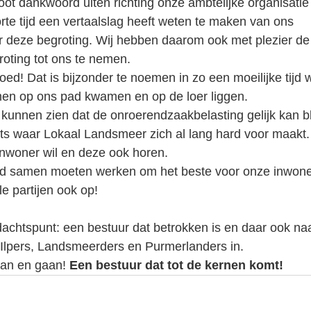
oot dankwoord uiten richting onze ambtelijke organisatie 
rte tijd een vertaalslag heeft weten te maken van ons 
 deze begroting. Wij hebben daarom ook met plezier de t
ting tot ons te nemen.
goed! Dat is bijzonder te noemen in zo een moeilijke tijd 
men op ons pad kwamen en op de loer liggen. 
 kunnen zien dat de onroerendzaakbelasting gelijk kan bl
ets waar Lokaal Landsmeer zich al lang hard voor maakt.
nwoner wil en deze ook horen. 
raad samen moeten werken om het beste voor onze inwone
le partijen ook op! 
ndachtspunt: een bestuur dat betrokken is en daar ook naa
Ilpers, Landsmeerders en Purmerlanders in.
aan en gaan! 
Een bestuur dat tot de kernen komt!