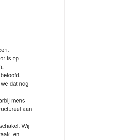
ken. 
n.
 beloofd. 
arbij mens 
ructureel aan 
schakel. Wij 
taak- en 