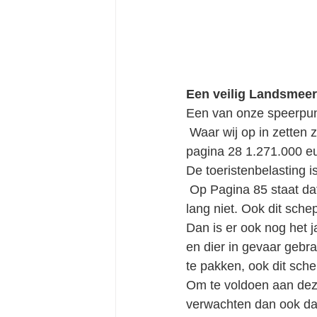
Een veilig Landsmeer
Een van onze speerpunt
 Waar wij op in zetten zijn bestuurlijke boetes en verbeterde handhaving. Hiervoor is op 
pagina 28 1.271.000 eu
De toeristenbelasting i
 Op Pagina 85 staat dat we 72.000 euro gaan innen, maar op dit moment halen we dat nog 
lang niet. Ook dit sche
Dan is er ook nog het 
en dier in gevaar gebra
te pakken, ook dit sche
Om te voldoen aan deze
verwachten dan ook dat 