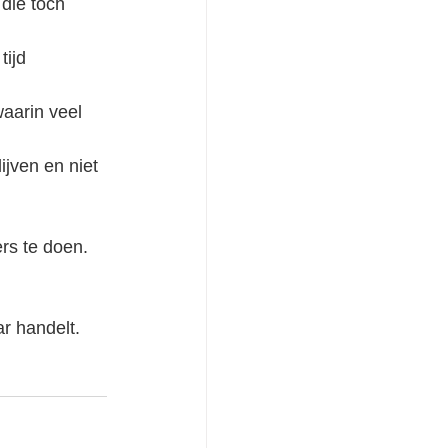
die toch 
ijd 
waarin veel 
ijven en niet 
 
rs te doen. 
r handelt. 