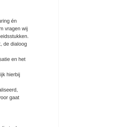
uring én 
m vragen wij 
eleidsstukken.
, de dialoog 
satie en het 
k hierbij 
liseerd, 
voor gaat 