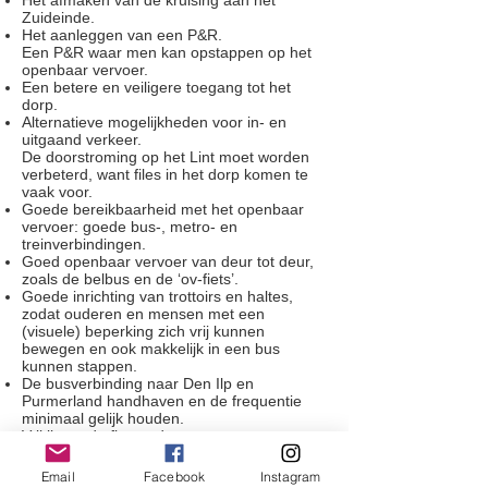
Het afmaken van de kruising aan het
Zuideinde.
Het aanleggen van een P&R.
Een P&R waar men kan opstappen op het
openbaar vervoer.
Een betere en veiligere toegang tot het
dorp.
Alternatieve mogelijkheden voor in- en
uitgaand verkeer.
De doorstroming op het Lint moet worden
verbeterd, want files in het dorp komen te
vaak voor.
Goede bereikbaarheid met het openbaar
vervoer: goede bus-, metro- en
treinverbindingen.
Goed openbaar vervoer van deur tot deur,
zoals de belbus en de ‘ov-fiets’.
Goede inrichting van trottoirs en haltes,
zodat ouderen en mensen met een
(visuele) beperking zich vrij kunnen
bewegen en ook makkelijk in een bus
kunnen stappen.
De busverbinding naar Den Ilp en
Purmerland handhaven en de frequentie
minimaal gelijk houden.
Vrij liggende fietspaden.
Behoud van de veerpont, waarbij we
inzetten op het overnemen van de kosten
Email
Facebook
Instagram