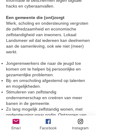
informatie te beschermen tegen digitale
hacks en cyberaanvallen.
Een gemeente die (ont)zorgt
Werk, scholing en ondersteuning vergroten
de zelfredzaamheid en economische
zelfstandigheid van inwoners. Lokaal
Landsmeer wil dat iedereen kan deelnemen
aan de samenleving, ook wie niet (meer)
werkt.
Jongerenwerkers die naar de jeugd toe
komen om te helpen bij persoonlijke en
gezamenlijke problemen.
Bij- en omscholing afgestemd op talenten
en mogelijkheden.
Stimuleren van zelfstandig
ondernemerschap en creëren van meer
banen in de gemeente.
Zo lang mogelijk zelfstandig wonen, met
ondersteuning waar nodig. Ontzorgen van
mantelzorgers via het WMO-loket en
verwijzen naar respijtzorg.
Email
Facebook
Instagram
Tegengaan van eenzaamheid, onder